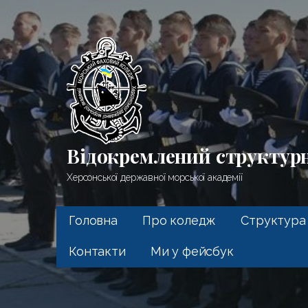
Перейти
до
вмісту
Відокремлений структур
Херсонської державної морської академії
Головна
Про коледж
Структура
Контакти
Ми у фейсбук