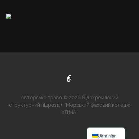
Авторське право © 2026 Відокремлений
структурний підрозділ "Морський фаховий коледж
ХДМА"
English
Ukrainian