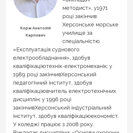
методист», у1971
році закінчив
Херсонське морське
Корж Анатолій
училище за
Карпович
спеціальністю
«Експлуатація суднового
електрообладнання», здобув
кваліфікаціютехнік-електромеханік; у
1989 році закінчивХерсонський
педагогічний інститут, здобув
кваліфікаціювчитель електротехнічних
дисциплін; у 1996 році
закінчивХерсонський індустріальний
інститут, здобув кваліфікаціюекономіст.
У коледжі працює з 2008 року.
Викладає дисципліни: «Основи охорони