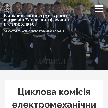
Перейти
до
вмісту
Відокремлений структурний
підрозділ "Морський фаховий
коледж ХДМА"
Херсонської державної морської академії
ЗАПИСИ
Циклова комісія
електромеханічни