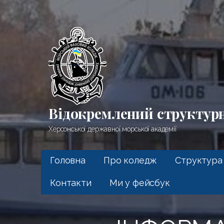
Перейти
до
вмісту
Відокремлений структур
Херсонської державної морської академії
Головна
Про коледж
Структура
Контакти
Ми у фейсбук