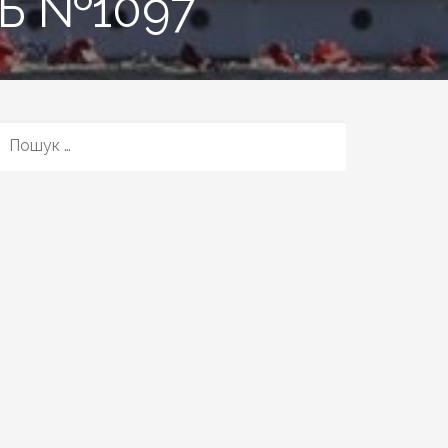
Ь №1097
ПОШУК: