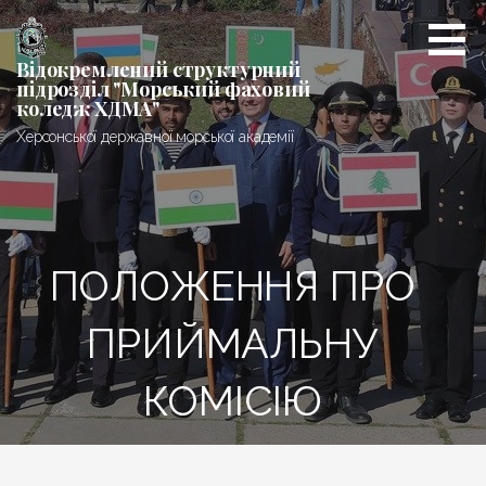
Перейти
до
вмісту
Відокремлений структурний
підрозділ "Морський фаховий
коледж ХДМА"
Херсонської державної морської академії
ПОЛОЖЕННЯ ПРО
ПРИЙМАЛЬНУ
КОМІСІЮ