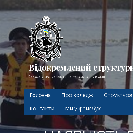
Перейти
до
вмісту
Відокремлений структур
Херсонської державної морської академії
Головна
Про коледж
Структура
Контакти
Ми у фейсбук