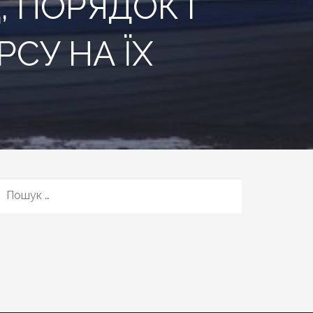
 ПОРЯДОК І
СУ НА ЇХ
ПОШУК: