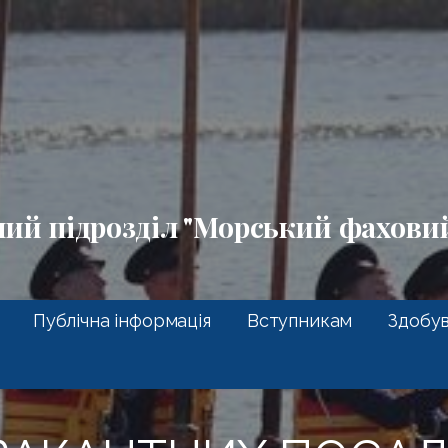
ний підрозділ "Морський фахов
Публічна інформація
Вступникам
Здобув