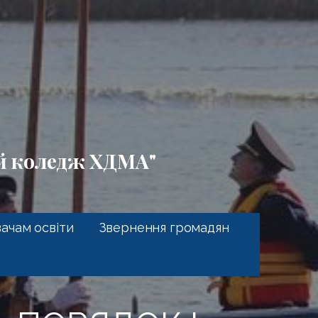
ий коледж ХДМА"
ачам освіти
Звернення громадян