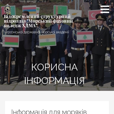
Перейти
до
вмісту
Відокремлений структурний
підрозділ "Морський фаховий
коледж ХДМА"
Херсонської державної морської академії
КОРИСНА
ІНФОРМАЦІЯ
Інформація для моряків