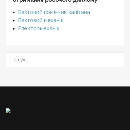
Вахтовий помічник капітана
Вахтовий механік
Електромеханік
ПОШУК: