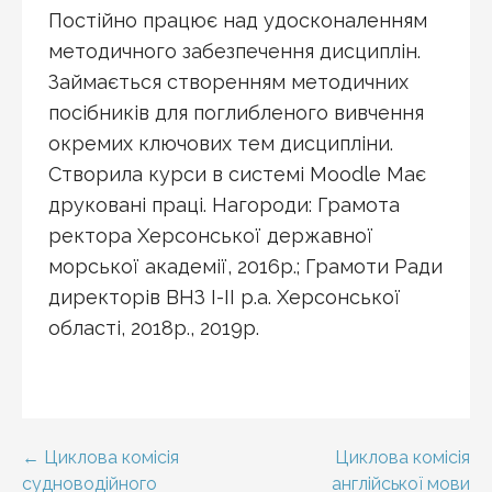
Постійно працює над удосконаленням
методичного забезпечення дисциплін.
Займається створенням методичних
посібників для поглибленого вивчення
окремих ключових тем дисципліни.
Створила курси в системі Moodle Має
друковані праці. Нагороди: Грамота
ректора Херсонської державної
морської академії, 2016р.; Грамоти Ради
директорів ВНЗ І-ІІ р.а. Херсонської
області, 2018р., 2019р.
Навігація
← Циклова комісія
Циклова комісія
судноводійного
англійської мови