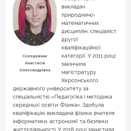
викладач
природничо-
математичних
дисциплін, спеціаліст
другої
кваліфікаційної
категорії. У 2011 році
Солодовник
Анастасія
закінчила
Олександрівна
магістратуру
Херсонського
державного університету за
спеціальністю «Педагогіка і методика
середньої освіти. Фізика». Здобула
кваліфікацію викладача фізики; вчителя
інформатики, астрономії та безпеки
життєдіяльності. У 2018 році захистила