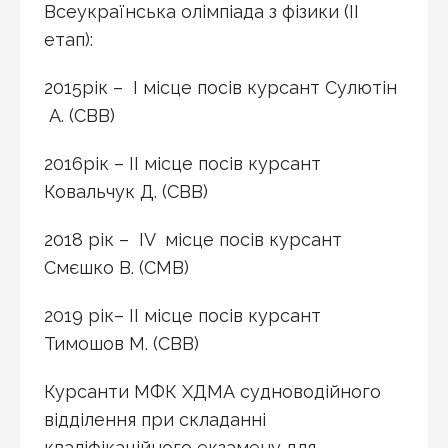
Всеукраїнська олімпіада з фізики (ІІ
етап):
2015рік – І місце посів курсант Сулютін
А. (СВВ)
2016рік – ІІ місце посів курсант
Ковальчук Д. (СВВ)
2018 рік – IV місце посів курсант
Смєшко В. (СМВ)
2019 рік– ІІ місце посів курсант
Тимошов М. (СВВ)
Курсанти МФК ХДМА судноводійного
відділення при складанні
кваліфікаційного екзамену для