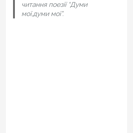
читання поезії “Думи
мої,думи мої”.