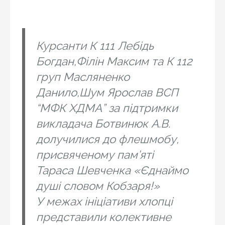
Курсанти К 111 Лебідь
Богдан,Філін Максим та К 112
груп Масляненко
Данило,Шум Ярослав ВСП
“МФК ХДМА” за підтримки
викладача Ботвинюк А.В.
долучилися до флешмобу,
присвяченому пам’яті
Тараса Шевченка «Єднаймо
душі словом Кобзаря!»
У межах ініціативи хлопці
представили колективне