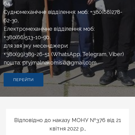
64,
Судномеханічне відділення: моб: +380(68)278-
62-30,
Електромеханічне відділення: моб:
+380(66)513-10-90,
для звя`зку месенджери:
+380(99)389-26-51 (WhatsApp, Telegram, Viber)
пошта: pryjmalnakomisia@gmail.com
ПЕРЕЙТИ
Відповідно до наказу МОНУ №376 від 21
квітня 2022 р.,