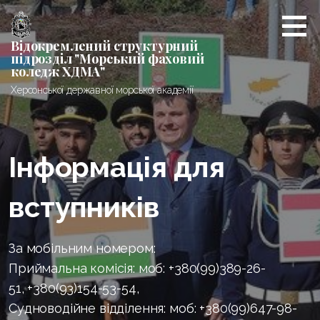
Перейти
до
вмісту
Відокремлений структурний
підрозділ "Морський фаховий
коледж ХДМА"
Херсонської державної морської академії
Інформація для
вступників
За мобільним номером:
Приймальна комісія: моб: +380(99)389-26-
51, +380(93)154-53-54,
Судноводійне відділення: моб: +380(99)647-98-