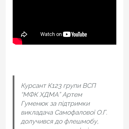
Курсант К123 групи ВСП
“МФК ХДМА” Артем
Гуменюк за підтримки
викладача Самофалової О.Г.
долучився до флешмобу,