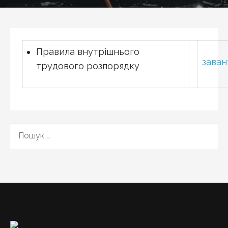
Правила внутрішнього
зава
трудового розпорядку
ПОШУК: