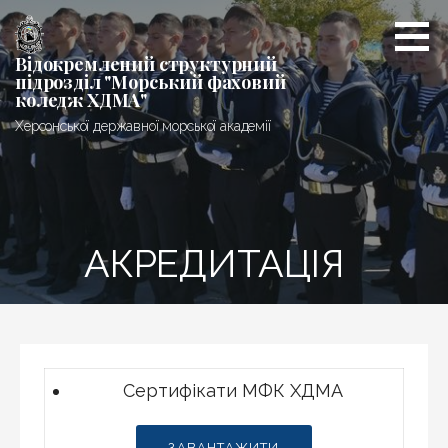
Перейти
до
вмісту
Відокремлений структурний
підрозділ "Морський фаховий
коледж ХДМА"
Херсонської державної морської академії
АКРЕДИТАЦІЯ
Сертифікати МФК ХДМА
ЗАВАНТАЖИТИ