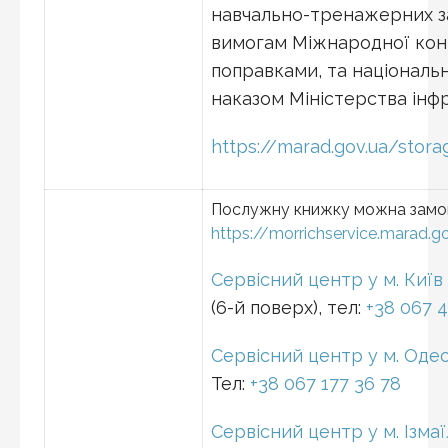
навчально-тренажерних зак
вимогам Міжнародної конв
поправками, та національ
наказом Міністерства інфр
https://marad.gov.ua/stor
Послужну книжку можна замов
https://morrichservice.marad.g
Сервісний центр у м. Київ
(6-й поверх), тел:
+38 067 4
Сервісний центр у м. Оде
Тел:
+38 067 177 36 78
Сервісний центр у м. Ізмаї