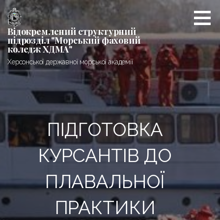
Перейти
до
вмісту
Відокремлений структурний
підрозділ "Морський фаховий
коледж ХДМА"
Херсонської державної морської академії
ПІДГОТОВКА
КУРСАНТІВ ДО
ПЛАВАЛЬНОЇ
ПРАКТИКИ