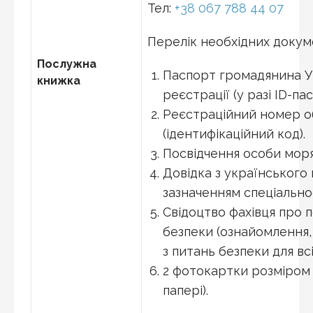
Тел:
+38 067 788 44 07
Перелік необхідних докуме
Послужна
Паспорт громадянина Ук
книжка
реєстрації (у разі ID-п
Реєстраційний номер об
(ідентифікаційний код).
Посвідчення особи моря
Довідка з українського 
зазначенням спеціальнос
Свідоцтво фахівця про п
безпеки (ознайомлення,
з питань безпеки для всі
2 фотокартки розміром 3
папері).