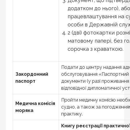
Документ, що підтвердж
додатком до нього), аб
працевлаштування на су
особи в Державній служ
2 (дві) фотокартки розмі
матовому папері, без го
сорочка з краваткою.
Подати до центру надання адм
Закордонний
обслуговування «Паспортний 
паспорт
документи (у разі проживанн
відповідної дипломатичної уст
Пройти медичну комісію необ
Медична комісія
судно, а також за погодженням
моряка
практику.
Книгу реєстрації практичної