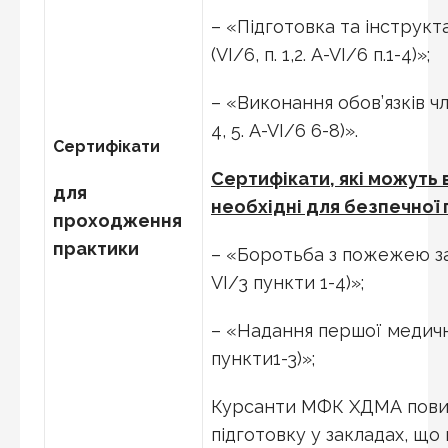
– «Підготовка та інструкт
(VI/6, п. 1,2. A-VI/6 п.1-4)»;
– «Виконання обов’язків чл
4, 5. A-VI/6 6-8)».
Сертифікати
Сертифікати, які можуть в
для
необхідні для безпечної 
проходження
практики
– «Боротьба з пожежею з
VI/3 пункти 1-4)»;
– «Надання першої медично
пункти1-3)»;
Курсанти МФК ХДМА пови
підготовку у закладах, що