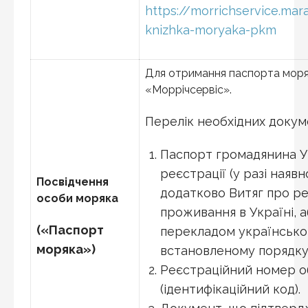
https://morrichservice.mar
knizhka-moryaka-pkm
Для отримання паспорта моря
«Моррічсервіс».
Перелік необхідних докуме
Паспорт громадянина Ук
реєстрації (у разі наяв
Посвідчення
додатково Витяг про ре
особи моряка
проживання в Україні, 
(«Паспорт
перекладом українсько
моряка»)
встановленому порядку
Реєстраційний номер об
(ідентифікаційний код).