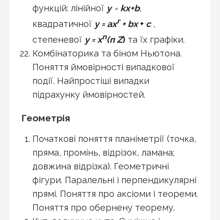
функцій: лінійної
у
=
kx+b
,
г
квадратичної
у = ах
+ bх
+
с
,
n
степеневої
у = х
(п Z
)
та їх графіки.
Комбінаторика та біном Ньютона.
Поняття ймовірності випадкової
події. Найпростіші випадки
підрахунку ймовірностей.
Геометрія
Початкові поняття планіметрії (точка,
пряма, промінь, відрізок, ламана;
довжина відрізка). Геометричні
фігури. Паралельні і перпендикулярні
прямі. Поняття про аксіоми і теореми.
Поняття про обернену теорему.