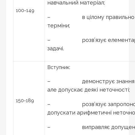
навчальний матеріал;
100-149
– в цілому правильно вж
терміни;
– розв’язує елементарні т
задачі.
Вступник:
– демонструє знання факт
але допускає деякі неточності;
150-189
– розв’язує запропоновані
допускати арифметичні неточнос
– виправляє допущені п