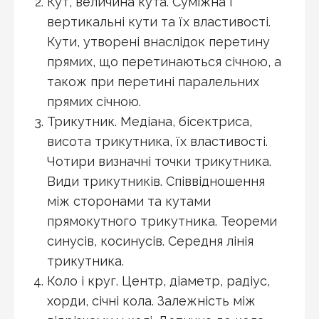
Кут, величина кута. Суміжна і
вертикальні кути та їх властивості.
Кути, утворені внаслідок перетину
прямих, що перетинаються січною, а
також при перетині паралельних
прямих січною.
Трикутник. Медіана, бісектриса,
висота трикутника, їх властивості.
Чотири визначні точки трикутника.
Види трикутників. Співвідношення
між сторонами та кутами
прямокутного трикутника. Теореми
синусів, косинусів. Середня лінія
трикутника.
Коло і круг. Центр, діаметр, радіус,
хорди, січні кола. Залежність між