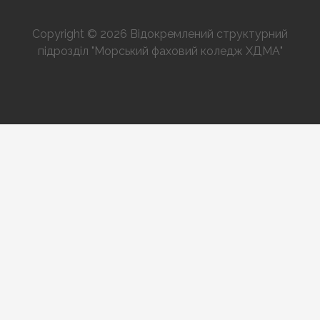
Copyright © 2026 Відокремлений структурний
підрозділ "Морський фаховий коледж ХДМА"