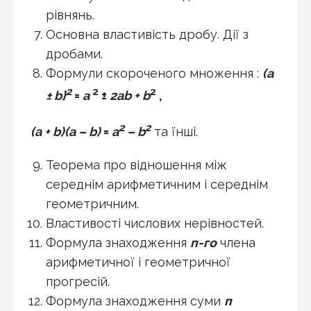
рівнянь.
Основна властивість дробу. Дії з
дробами.
Формули скороченого множення :
(а
2
2
2
± b}
=
а
±
2аb + b
,
2
2
(а + b)(а – b)
=
а
– b
та їнші.
Теорема про відношення між
середнім арифметичним і середнім
геометричним.
Властивості числових нерівностей.
Формула знаходження
п-го
члена
арифметичної і геометричної
прогресій.
Формула знаходження суми
п