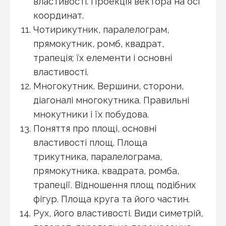
властивості. Проекція вектора на осі
координат.
Чотирикутник, паралелограм,
прямокутник, ромб, квадрат,
трапеція; їх елементи і основні
властивості.
Многокутник. Вершини, сторони,
діагоналі многокутника. Правильні
мнокутники і їх побудова.
Поняття про площі, основні
властивості площ. Площа
трикутника, паралелограма,
прямокутника, квадрата, ромба,
трапеції. Відношення площ подібних
фігур. Площа круга та його частин.
Рух, його властивості. Види симетрій,