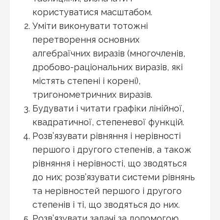
користуватися масштабом.
Уміти виконувати тотожні
перетворення основних
алгебраїчних виразів (многочленів,
дробово-раціональних виразів, які
містять степені і корені),
тригонометричних виразів.
Будувати і читати графіки лінійної,
квадратичної, степеневої функцій.
Розв’язувати рівняння і нерівності
першого і другого степенів, а також
рівняння і нерівності, що зводяться
до них; розв’язувати системи рівнянь
та нерівностей першого і другого
степенів і ті, що зводяться до них.
Розв’язувати задачі за допомогою