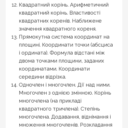
Квадратний корінь. Арифметичний
квадратний корінь. Властивості
квадратних коренів. Наближене
значення квадратного кореня.
Прямокутна система координат на
площині. Координати точки (абсциса
і ордината). Формула відстані між
двома точками площини, заданих
координатами. Координати
середини відрізка.
Одночлен і многочлен. Дії над ними.
Многочлен з однією змінною. Корінь
многочлена (на прикладі
квадратного тричлена). Степінь
многочлена. Додавання, віднімання і
множення многочленів. Розкладання