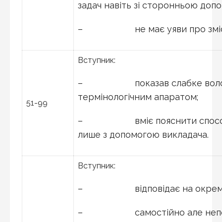
задач навіть зі сторонньою доп
– не має уяви про зміст ф
Вступник:
– показав слабке володін
термінологічним апаратом;
51-99
– вміє пояснити способи р
лише з допомогою викладача.
Вступник:
– відповідає на окремі з
– самостійно але неповн