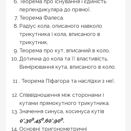
Теорема про існування і єдиність
перпендикуляра до прямої.
Теорема Фалеса.
Радіус кола, описаного навколо
трикутника і кола, вписаного в
трикутник.
Теорема про кут, вписаний в коло.
Дотична до кола та її властивість.
Вимірювання кута, вписаного в коло.
11 . Теорема Піфагора та наслідки з неї.
Співвідношення між сторонами і
кутами прямокутного трикутника.
Значення синуса, косинуса кутів
0
0
0
0°,30
,45
,60°,90
.
Основні тригонометричні