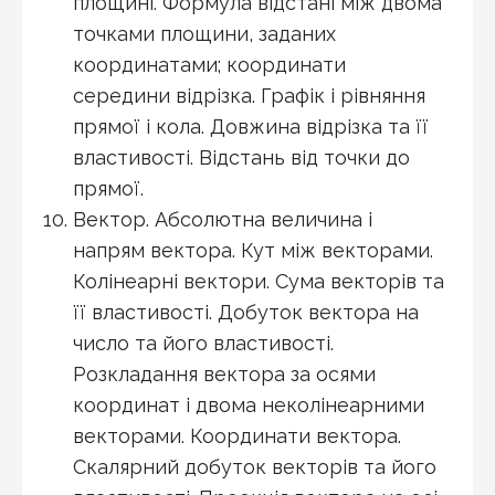
площині. Формула відстані між двома
точками площини, заданих
координатами; координати
середини відрізка. Графік і рівняння
прямої і кола. Довжина відрізка та її
властивості. Відстань від точки до
прямої.
Вектор. Абсолютна величина і
напрям вектора. Кут між векторами.
Колінеарні вектори. Сума векторів та
її властивості. Добуток вектора на
число та його властивості.
Розкладання вектора за осями
координат і двома неколінеарними
векторами. Координати вектора.
Скалярний добуток векторів та його