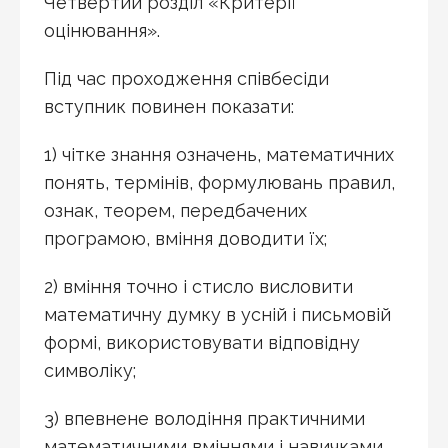
Четвертий розділ «Критерії
оцінювання».
Під час проходження співбесіди
вступник повинен показати:
1) чітке знання означень, математичних
понять, термінів, формулювань правил,
ознак, теорем, передбачених
програмою, вміння доводити їх;
2) вміння точно і стисло висловити
математичну думку в усній і письмовій
формі, використовувати відповідну
символіку;
3) впевнене володіння практичними
математичними вміннями і навичками,